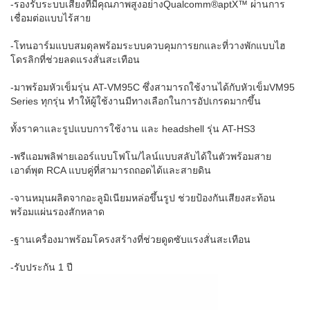
-รองรับระบบเสียงที่มีคุณภาพสูงอย่างQualcomm®aptX™ ผ่านการ
เชื่อมต่อแบบไร้สาย
-โทนอาร์มแบบสมดุลพร้อมระบบควบคุมการยกและที่วางพักแบบไฮ
โดรลิกที่ช่วยลดแรงสั่นสะเทือน
-มาพร้อมหัวเข็มรุ่น AT-VM95C ซึ่งสามารถใช้งานได้กับหัวเข็มVM95
Series ทุกรุ่น ทำให้ผู้ใช้งานมีทางเลือกในการอัปเกรดมากขึ้น
ทั้งราคาและรูปแบบการใช้งาน และ headshell รุ่น AT-HS3
-พรีแอมพลิฟายเออร์แบบโฟโน/ไลน์แบบสลับได้ในตัวพร้อมสาย
เอาต์พุต RCA แบบคู่ที่สามารถถอดได้และสายดิน
-จานหมุนผลิตจากอะลูมิเนียมหล่อขึ้นรูป ช่วยป้องกันเสียงสะท้อน
พร้อมแผ่นรองสักหลาด
-ฐานเครื่องมาพร้อมโครงสร้างที่ช่วยดูดซับแรงสั่นสะเทือน
-รับประกัน 1 ปี