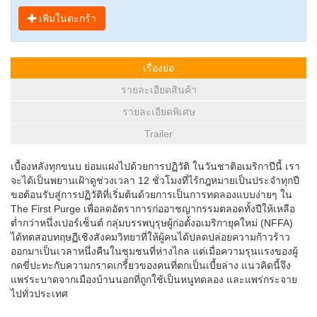
เพิ่มในตะกร้า
เรื่องย่อ
รายละเอียดสินค้า
รายละเอียดพิเศษ
Trailer
เบื้องหลังทุกขนบ ย่อมแฝงไปด้วยการปฏิวัติ ในวันชาติอเมริกาปีนี้ เรา
จะได้เป็นพยานเฝ้าดูช่วงเวลา 12 ชั่วโมงที่ไร้กฎหมายเป็นประจำทุกปี
ขอต้อนรับสู่การปฏิวัติที่เริ่มต้นด้วยการเป็นการทดลองแบบง่ายๆ ใน
The First Purge เพื่อลดอัตราการก่ออาชญากรรมตลอดทั้งปีให้เหลือ
ต่ำกว่าหนึ่งเปอร์เซ็นต์ กลุ่มบรรพบุรุษผู้ก่อตั้งอเมริกายุคใหม่ (NFFA)
ได้ทดสอบทฤษฏีเชิงสังคมวิทยาที่ให้ผู้คนได้ปลดปล่อยความก้าวร้าว
ออกมาเป็นเวลาหนึ่งคืนในชุมชนที่ห่างไกล แต่เมื่อความรุนแรงของผู้
กดขี่ปะทะกับความกราดเกรี้ยวของคนที่ตกเป็นเบี้ยล่าง แนวคิดนี้จึง
แพร่ระบาดจากเมืองบ้านนอกที่ถูกใช้เป็นหนูทดลอง และแพร่กระจาย
ไปทั่วประเทศ