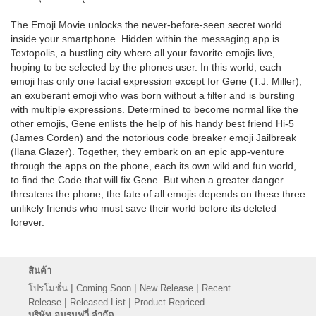
The Emoji Movie unlocks the never-before-seen secret world
inside your smartphone. Hidden within the messaging app is
Textopolis, a bustling city where all your favorite emojis live,
hoping to be selected by the phones user. In this world, each
emoji has only one facial expression except for Gene (T.J. Miller),
an exuberant emoji who was born without a filter and is bursting
with multiple expressions. Determined to become normal like the
other emojis, Gene enlists the help of his handy best friend Hi-5
(James Corden) and the notorious code breaker emoji Jailbreak
(Ilana Glazer). Together, they embark on an epic app-venture
through the apps on the phone, each its own wild and fun world,
to find the Code that will fix Gene. But when a greater danger
threatens the phone, the fate of all emojis depends on these three
unlikely friends who must save their world before its deleted
forever.
สินค้า
|
|
|
โปรโมชั่น
Coming Soon
New Release
Recent
|
|
Release
Released List
Product Repriced
บริษัท อมรมูฟวี่ จำกัด