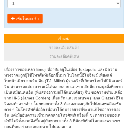
เพิ่มในตะกร้า
เรื่องย่อ
รายละเอียดสินค้า
รายละเอียดพิเศษ
เรื่องราวของเหล่า Emoji ที่อาศัยอยู่ในเมือง Textopolis และมีความ
หวังว่าจะถูกผู้ใช้โทรศัพท์เลือกขึ้นมา ในโลกนี้อีโมจิจะมีเพียงแค่
ใบหน้าเดียว ยกเว้น จีน (T.J. Miller) ผู้ร่างเริงที่เกิดมาโดยไม่มีฟิลเตอร์
จีน สามารถแสดงอารมณ์ได้หลากลาย แต่เขากลับมีความมุ่งมั่งที่อยาก
เป็นเหมือนคนอื่น (ที่แสดงอารมณ์ได้แบบเดียว) จีน ขอความช่วยเหลือ
จาก Hi-5 (James Corden) เพื่อนรัก และเจลเบรค (Ilana Glazer) อีโม
จิจอมทำลายล้าง โดยพวกเขาทั้ง 3 ต้องออกผจญภัยไปยังแอพพลิเคชั่น
ต่าง ๆ ในโทรศัพท์มือถือ เพื่อหาโค้ดบางอย่างที่จะมาแก้ไขอาการของ
จีน แต่เมื่ออันตรายเข้ามาคุกคามโทรศัพท์เครื่องนี้ ชะตากรรมของเห
ล่าอิโมจิทั้งมวลจึงขึ้นอยู่กับพวกเขาทั้ง 3 ที่ต้องพิทักษ์โลกของพวกเขา
ก่อนที่ทุกอย่างจะถูกลบหายไปตลอดกาล