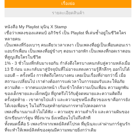
เรื่องย่อ
รายละเอียดสินค้า
หนังสือ My Playlist มุนินฺ X Stamp
เชื่อว่าเพลงของแสตมป์ อภิวัชร์ เป็น Playlist ที่เล่นซ้ำอยู่ในชีวิตใคร
หลายคน
เป็นเพลงที่ร้องเบาๆ คนเดียวเวลาเหงา เป็นเพลงที่อยู่เป็นเพื่อนตอนเรา
แอบรักเพื่อน เป็นเพลงที่อยู่ข้างๆ ตอนเราอกหัก เป็นเพลงที่กอดเราตอน
ที่สูญเสียใครในชีวิต
1% - 3 ชั่วโมงที่กลับมาเจอกัน กำลังดึงใครบางคนกลับสู่ความหลังเมื่อ
13 ปี ก่อน และกลับมาสู่ปัจจุบันที่ไม่อาจแสดงความรู้สึกลึกๆ ออกไปได้
แอบดี – ครั้งหนึ่ง การคิดถึงใครบางคน เคยเป็นเรื่องที่ง่ายกว่านี้ เมื่อ
สถานะเปลี่ยนไป เราต่างต้องการแค่เวลาในการยอมรับและให้อภัย
ความคิด – จากคนแปลกหน้า เริ่มเข้าใกล้ความเป็นเพื่อน ความผูกพัน
ของเด็กชายและเด็กหญิง ที่ถูกตรึงไว้กับตู้จดหมายและความคิดถึง
ครั้งสุดท้าย - เขาตายไปแล้ว และความสุขหนึ่งเดียวของเขาคือการยัง
ได้เจอเพื่อนๆ ในไม่กี่วันสุดท้ายก่อนการหายไปตลอดกาล
เพลงที่นานมาแล้วไม่ได้ฟัง – ความสุข ความสำเร็จ และความฝันของ
นักเขียนการ์ตูน ที่ยิ่งนาน ยิ่งเหมือนไปไม่ถึงสักที
ทั้งหมดนี้คือ 5 เพลงรักจากเพลย์ลิสต์โปรด ที่มุนินฺจะเล่าผ่านการ์ตูนรัก
ที่จะทำให้เพลย์ลิสต์ของคุณมีความหมายยิ่งกว่าเดิม
..........