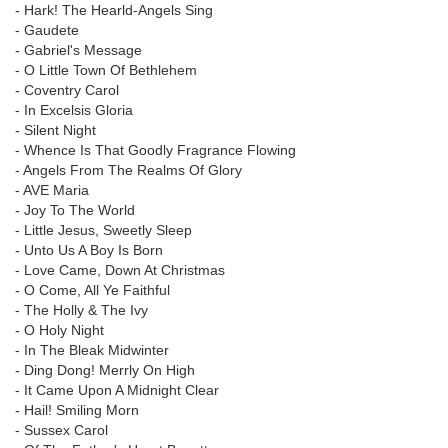
- Hark! The Hearld-Angels Sing
- Gaudete
- Gabriel's Message
- O Little Town Of Bethlehem
- Coventry Carol
- In Excelsis Gloria
- Silent Night
- Whence Is That Goodly Fragrance Flowing
- Angels From The Realms Of Glory
- AVE Maria
- Joy To The World
- Little Jesus, Sweetly Sleep
- Unto Us A Boy Is Born
- Love Came, Down At Christmas
- O Come, All Ye Faithful
- The Holly & The Ivy
- O Holy Night
- In The Bleak Midwinter
- Ding Dong! Merrly On High
- It Came Upon A Midnight Clear
- Hail! Smiling Morn
- Sussex Carol