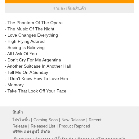
รายละเอียดสินค้า
- The Phantom Of The Opera
- The Music Of The Night
- Love Changes Everything
- High Flying Adored
- Seeing Is Believing
- All I Ask Of You
- Don't Cry For Me Argentina
- Another Suitcase In Another Hall
- Tell Me On A Sunday
- I Don't Know How To Love Him
- Memory
- Take That Look Off Your Face
สินค้า
|
|
|
โปรโมชั่น
Coming Soon
New Release
Recent
|
|
Release
Released List
Product Repriced
บริษัท อมรมูฟวี่ จำกัด