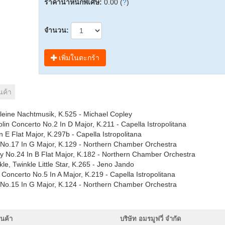
ราคาน้ำหนักพิเศษ:
0.00 (
?
)
จำนวน:
เพิ่มในตะกร้า
นค้า
Kleine Nachtmusik, K.525 - Michael Copley
olin Concerto No.2 In D Major, K.211 - Capella Istropolitana
In E Flat Major, K.297b - Capella Istropolitana
No.17 In G Major, K.129 - Northern Chamber Orchestra
y No.24 In B Flat Major, K.182 - Northern Chamber Orchestra
kle, Twinkle Little Star, K.265 - Jeno Jando
in Concerto No.5 In A Major, K.219 - Capella Istropolitana
No.15 In G Major, K.124 - Northern Chamber Orchestra
นค้า
บริษัท อมรมูฟวี่ จำกัด