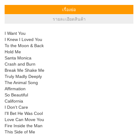
เรื่องย่อ
รายละเอียดสินค้า
I Want You
I Knew I Loved You
To the Moon & Back
Hold Me
Santa Monica
Crash and Burn
Break Me Shake Me
Truly Madly Deeply
The Animal Song
Affirmation
So Beautiful
California
I Don't Care
I'll Bet He Was Cool
Love Can Move You
Fire Inside the Man
This Side of Me