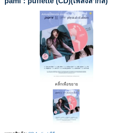
pami : puffette (CD)(เพลงสากล)
คลิ้กเพื่อขยาย