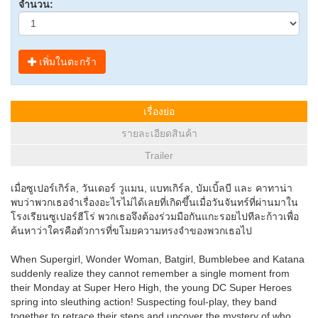
จำนวน:
เพิ่มในตะกร้า
เรื่องย่อ
รายละเอียดสินค้า
Trailer
เมื่อซูเปอร์เกิร์ล, วันเดอร์ วูแมน, แบทเกิร์ล, บัมเบิ้ลบี และ คาทาน่า
พบว่าพวกเธอจำเรื่องอะไรไม่ได้เลยที่เกิดขึ้นเมื่อวันจันทร์ที่ผ่านมาใน
โรงเรียนซูเปอร์ฮีโร่ พวกเธอจึงต้องร่วมมือกันแกะรอยไปทีละก้าวเพื่อ
ค้นหาว่าใครคือตัวการที่ขโมยความทรงจำของพวกเธอไป
When Supergirl, Wonder Woman, Batgirl, Bumblebee and Katana
suddenly realize they cannot remember a single moment from
their Monday at Super Hero High, the young DC Super Heroes
spring into sleuthing action! Suspecting foul-play, they band
together to retrace their steps and uncover the mystery of who