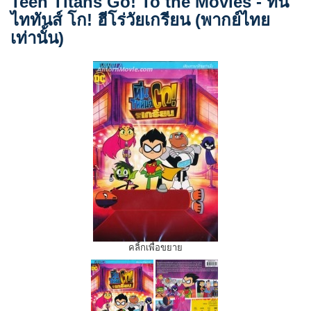
Teen Titans Go! To the Movies - ทีน
ไททันส์ โก! ฮีโร่วัยเกรียน (พากย์ไทย
เท่านั้น)
คลิ้กเพื่อขยาย