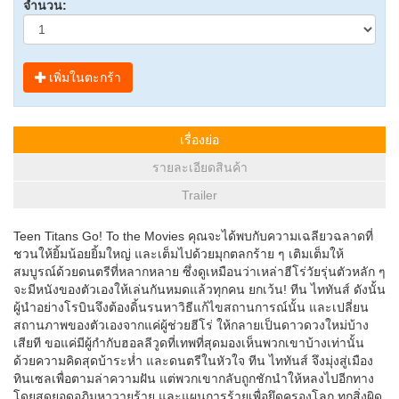
จำนวน:
เพิ่มในตะกร้า
เรื่องย่อ
รายละเอียดสินค้า
Trailer
Teen Titans Go! To the Movies คุณจะได้พบกับความเฉลียวฉลาดที่
ชวนให้ยิ้มน้อยยิ้มใหญ่ และเต็มไปด้วยมุกตลกร้าย ๆ เติมเต็มให้
สมบูรณ์ด้วยดนตรีที่หลากหลาย ซึ่งดูเหมือนว่าเหล่าฮีโร่วัยรุ่นตัวหลัก ๆ
จะมีหนังของตัวเองให้เล่นกันหมดแล้วทุกคน ยกเว้น! ทีน ไททันส์ ดังนั้น
ผู้นำอย่างโรบินจึงต้องดิ้นรนหาวิธีแก้ไขสถานการณ์นั้น และเปลี่ยน
สถานภาพของตัวเองจากแค่ผู้ช่วยฮีโร่ ให้กลายเป็นดาวดวงใหม่บ้าง
เสียที ขอแค่มีผู้กำกับฮอลลีวูดที่เทพที่สุดมองเห็นพวกเขาบ้างเท่านั้น
ด้วยความคิดสุดบ้าระห่ำ และดนตรีในหัวใจ ทีน ไททันส์ จึงมุ่งสู่เมือง
ทินเซลเพื่อตามล่าความฝัน แต่พวกเขากลับถูกชักนำให้หลงไปอีกทาง
โดยสุดยอดอภิมหาวายร้าย และแผนการร้ายเพื่อยึดครองโลก ทุกสิ่งผิด