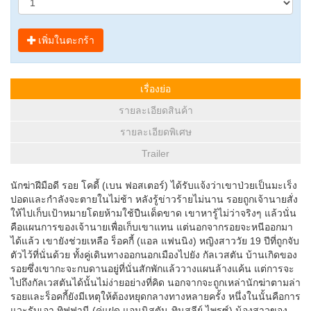
เพิ่มในตะกร้า
เรื่องย่อ
รายละเอียดสินค้า
รายละเอียดพิเศษ
Trailer
นักฆ่าฝีมือดี รอย โคดี้ (เบน ฟอสเตอร์) ได้รับแจ้งว่าเขาป่วยเป็นมะเร็ง
ปอดและกำลังจะตายในไม่ช้า หลังรู้ข่าวร้ายไม่นาน รอยถูกเจ้านายสั่ง
ให้ไปเก็บเป้าหมายโดยห้ามใช้ปืนเด็ดขาด เขาหารู้ไม่ว่าจริงๆ แล้วนั่น
คือแผนการของเจ้านายเพื่อเก็บเขาแทน แต่นอกจากรอยจะหนีออกมา
ได้แล้ว เขายังช่วยเหลือ ร็อคกี้ (แอล แฟนนิง) หญิงสาววัย 19 ปีที่ถูกจับ
ตัวไว้ที่นั่นด้วย ทั้งคู่เดินทางออกนอกเมืองไปยัง กัลเวสตัน บ้านเกิดของ
รอยซึ่งเขากะจะกบดานอยู่ที่นั่นสักพักแล้ววางแผนล้างแค้น แต่การจะ
ไปถึงกัลเวสตันได้นั้นไม่ง่ายอย่างที่คิด นอกจากจะถูกเหล่านักฆ่าตามล่า
รอยและร็อคกี้ยังมีเหตุให้ต้องหยุดกลางทางหลายครั้ง หนึ่งในนั้นคือการ
แวะรับเอา ทิฟฟานี (คู่แฝด แอนนิสตัน-ทินสลีย์ ไพรซ์) น้องสาวของ