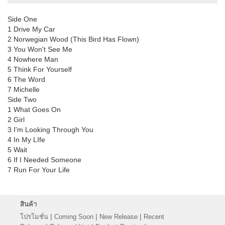
Side One
1 Drive My Car
2 Norwegian Wood (This Bird Has Flown)
3 You Won't See Me
4 Nowhere Man
5 Think For Yourself
6 The Word
7 Michelle
Side Two
1 What Goes On
2 Girl
3 I'm Looking Through You
4 In My LIfe
5 Wait
6 If I Needed Someone
7 Run For Your Life
สินค้า
|
|
|
โปรโมชั่น
Coming Soon
New Release
Recent