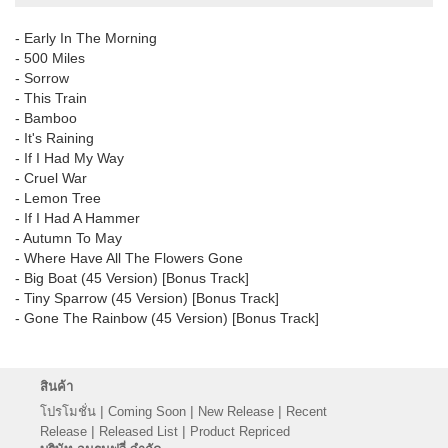
- Early In The Morning
- 500 Miles
- Sorrow
- This Train
- Bamboo
- It's Raining
- If I Had My Way
- Cruel War
- Lemon Tree
- If I Had A Hammer
- Autumn To May
- Where Have All The Flowers Gone
- Big Boat (45 Version) [Bonus Track]
- Tiny Sparrow (45 Version) [Bonus Track]
- Gone The Rainbow (45 Version) [Bonus Track]
สินค้า
|
|
|
โปรโมชั่น
Coming Soon
New Release
Recent
|
|
Release
Released List
Product Repriced