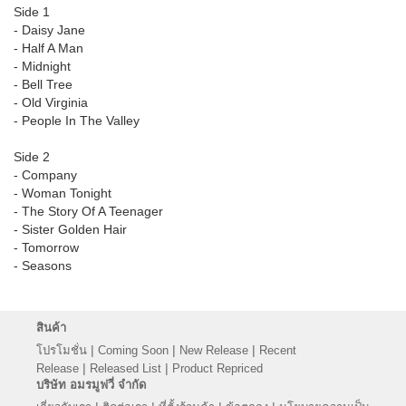
Side 1
- Daisy Jane
- Half A Man
- Midnight
- Bell Tree
- Old Virginia
- People In The Valley
Side 2
- Company
- Woman Tonight
- The Story Of A Teenager
- Sister Golden Hair
- Tomorrow
- Seasons
สินค้า
|
|
|
โปรโมชั่น
Coming Soon
New Release
Recent
|
|
Release
Released List
Product Repriced
บริษัท อมรมูฟวี่ จำกัด