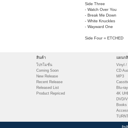
Side Three
- Watch Over You
- Break Me Down
- White Knuckles
- Wayward One
Side Four = ETCHED
สินค้า
แผนกสิ
โปรโมชั่น
Vinyl /
Coming Soon
CD Audi
New Release
MP3
Recent Release
Casstt
Released List
Blu-ray
Product Repriced
4K UH
DVD/
Books
Access
TURN
ลิขส