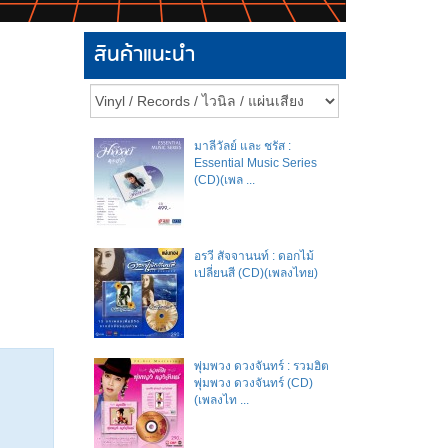
สินค้าแนะนำ
มาลีวัลย์​ และ​ ชรัส​ :
Essential Music Series
(CD)(เพล ...
อรวี สัจจานนท์ : ดอกไม้
เปลี่ยนสี (CD)(เพลงไทย)
พุ่มพวง ดวงจันทร์ : รวมฮิต
พุ่มพวง ดวงจันทร์ (CD)
(เพลงไท ...