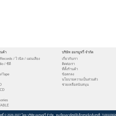
นค้า
บริษัท อมรมูฟวี่ จำกัด
 Records / ไวนิล / แผ่นเสียง
เกี่ยวกับเรา
o / ซีดี
ติดต่อเรา
ที่ตั้งร้านค้า
e/Tape
ข้อตกลง
นโยบายความเป็นส่วนตัว
D
ช่วยเหลือสนับสนุน
VCD
ories
TABLE
ิทธิ์ © 2026-2027 โดย บริษัท อมรมูฟวี่ จำกัด , ทะเบียนพาณิชย์อิเล็กทรอนิกส์เลขที่: 71001030