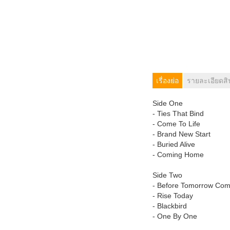
เรื่องย่อ
รายละเอียดสิ
Side One
- Ties That Bind
- Come To Life
- Brand New Start
- Buried Alive
- Coming Home
Side Two
- Before Tomorrow Co
- Rise Today
- Blackbird
- One By One