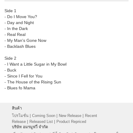
Side 1
- Do I Move You?
- Day and Night
- In the Dark
- Real Real
- My Man's Gone Now
- Backlash Blues
Side 2
- I Want a Little Sugar in My Bowl
- Buck
- Since I Fell for You
- The House of the Rising Sun
- Blues fo Mama
สินค้า
|
|
|
โปรโมชั่น
Coming Soon
New Release
Recent
|
|
Release
Released List
Product Repriced
บริษัท อมรมูฟวี่ จำกัด