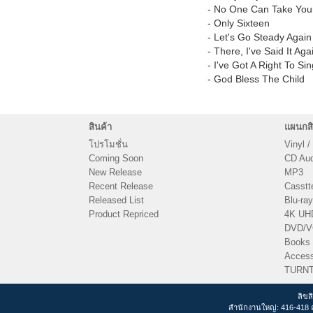
- No One Can Take You
- Only Sixteen
- Let's Go Steady Again
- There, I've Said It Aga
- I've Got A Right To Si
- God Bless The Child
สินค้า
แผนกสิ
โปรโมชั่น
Vinyl /
Coming Soon
CD Audi
New Release
MP3
Recent Release
Casstt
Released List
Blu-ray
Product Repriced
4K UH
DVD/
Books
Access
TURN
ลิขส
สำนักงานใหญ่: 416-418 