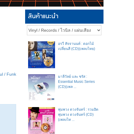
สินค้าแนะนำ
อรวี สัจจานนท์ : ดอกไม้
เปลี่ยนสี (CD)(เพลงไทย)
ul / Funk
มาลีวัลย์​ และ​ ชรัส​ :
Essential Music Series
(CD)(เพล ...
พุ่มพวง ดวงจันทร์ : รวมฮิต
พุ่มพวง ดวงจันทร์ (CD)
(เพลงไท ...