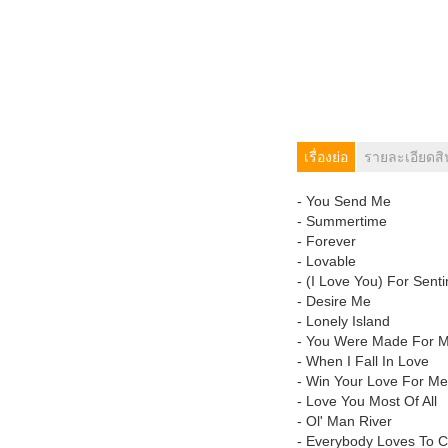
เรื่องย่อ
รายละเอียดสิ
- You Send Me
- Summertime
- Forever
- Lovable
- (I Love You) For Sen
- Desire Me
- Lonely Island
- You Were Made For 
- When I Fall In Love
- Win Your Love For Me
- Love You Most Of All
- Ol' Man River
- Everybody Loves To 