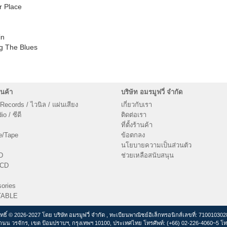
r Place
in
ng The Blues
นค้า
บริษัท อมรมูฟวี่ จำกัด
 Records / ไวนิล / แผ่นเสียง
เกี่ยวกับเรา
o / ซีดี
ติดต่อเรา
ที่ตั้งร้านค้า
e/Tape
ข้อตกลง
นโยบายความเป็นส่วนตัว
D
ช่วยเหลือสนับสนุน
VCD
ories
TABLE
ิทธิ์ © 2026-2027 โดย บริษัท อมรมูฟวี่ จำกัด , ทะเบียนพาณิชย์อิเล็กทรอนิกส์เลขที่: 71001030
ถนน วรจักร, เขต ป้อมปราบฯ, กรุงเทพฯ 10100, ประเทศไทย โทรศัพท์: (+66) 02-226-4060~5 โท