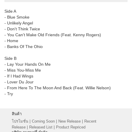
Side A
- Blue Smoke
- Unlikely Angel
- Don't Think Twice
- You Can't Make Old Friends (Feat. Kenny Rogers)
- Home
- Banks Of The Ohio
Side B
- Lay Your Hands On Me
- Miss You-Miss Me
- If I Had Wings
- Lover Du Jour
- From Here To The Moon And Back (Feat. Willie Nelson)
- Try
สินค้า
|
|
|
โปรโมชั่น
Coming Soon
New Release
Recent
|
|
Release
Released List
Product Repriced