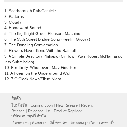
1. Scarborough Fair/Canticle
2. Patterns
3. Cloudy
4. Homeward Bound
5. The Big Bright Green Pleasure Machine
6. The 59th Street Bridge Song (Feelin' Groovy)
7. The Dangling Conversation
8. Flowers Never Bend With the Rainfall
9. A Simple Desultory Philippic (Or How I Was Robert McNamara'd
Into Submission)
10. For Emily, Whenever I May Find Her
11. A Poem on the Underground Wall
12. 7 O'Clock News/Silent Night
สินค้า
|
|
|
โปรโมชั่น
Coming Soon
New Release
Recent
|
|
Release
Released List
Product Repriced
บริษัท อมรมูฟวี่ จำกัด
|
|
|
|
เกี่ยวกับเรา
ติดต่อเรา
ที่ตั้งร้านค้า
ข้อตกลง
นโยบายความเป็น