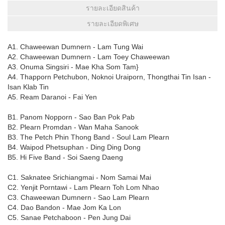
รายละเอียดสินค้า
รายละเอียดพิเศษ
A1. Chaweewan Dumnern - Lam Tung Wai
A2. Chaweewan Dumnern - Lam Toey Chaweewan
A3. Onuma Singsiri - Mae Kha Som Tam}
A4. Thapporn Petchubon, Noknoi Uraiporn, Thongthai Tin Isan -
Isan Klab Tin
A5. Ream Daranoi - Fai Yen
B1. Panom Nopporn - Sao Ban Pok Pab
B2. Plearn Promdan - Wan Maha Sanook
B3. The Petch Phin Thong Band - Soul Lam Plearn
B4. Waipod Phetsuphan - Ding Ding Dong
B5. Hi Five Band - Soi Saeng Daeng
C1. Saknatee Srichiangmai - Nom Samai Mai
C2. Yenjit Porntawi - Lam Plearn Toh Lom Nhao
C3. Chaweewan Dumnern - Sao Lam Plearn
C4. Dao Bandon - Mae Jom Ka Lon
C5. Sanae Petchaboon - Pen Jung Dai