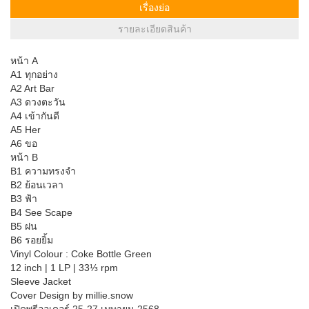
เรื่องย่อ
รายละเอียดสินค้า
หน้า A
A1 ทุกอย่าง
A2 Art Bar
A3 ดวงตะวัน
A4 เข้ากันดี
A5 Her
A6 ขอ
หน้า B
B1 ความทรงจำ
B2 ย้อนเวลา
B3 ฟ้า
B4 See Scape
B5 ฝน
B6 รอยยิ้ม
Vinyl Colour : Coke Bottle Green
12 inch | 1 LP | 33⅓ rpm
Sleeve Jacket
Cover Design by millie.snow
เปิดพรีออเดอร์ 25-27 เมษายน 2568