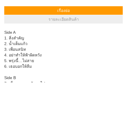
เรื่องย่อ
รายละเอียดสินค้า
Side A
1. สิ่งสำคัญ
2. น้ำเต็มแก้ว
3. เพื่อนสนิท
4. อย่าทำให้ฟ้าผิดหวัง
5. พรุ่งนี้…ไม่สาย
6. เธอบอกให้ลืม
Side B
7. เมื่อเขามา…ฉันจะไป
8. ดอกราตรี
9. พลาด
10. อย่าทำแบบนี้
11. ไม่รักดี
12. ดาวกระดาษ