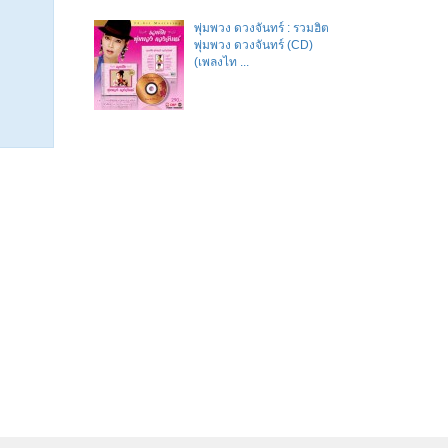
พุ่มพวง ดวงจันทร์ : รวมฮิต
พุ่มพวง ดวงจันทร์ (CD)
(เพลงไท ...