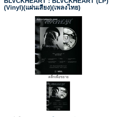
BLVCKHEART : BLVCKHEART (LP)
(Vinyl)(แผ่นเสียง)(เพลงไทย)
คลิ้กเพื่อขยาย