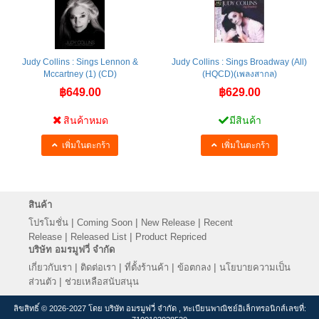
Judy Collins : Sings Lennon &
Judy Collins : Sings Broadway (All)
Mccartney (1) (CD)
(HQCD)(เพลงสากล)
฿649.00
฿629.00
สินค้าหมด
มีสินค้า
เพิ่มในตะกร้า
เพิ่มในตะกร้า
สินค้า
|
|
|
โปรโมชั่น
Coming Soon
New Release
Recent
|
|
Release
Released List
Product Repriced
บริษัท อมรมูฟวี่ จำกัด
|
|
|
|
เกี่ยวกับเรา
ติดต่อเรา
ที่ตั้งร้านค้า
ข้อตกลง
นโยบายความเป็น
|
ส่วนตัว
ช่วยเหลือสนับสนุน
ลิขสิทธิ์ © 2026-2027 โดย บริษัท อมรมูฟวี่ จำกัด , ทะเบียนพาณิชย์อิเล็กทรอนิกส์เลขที่: