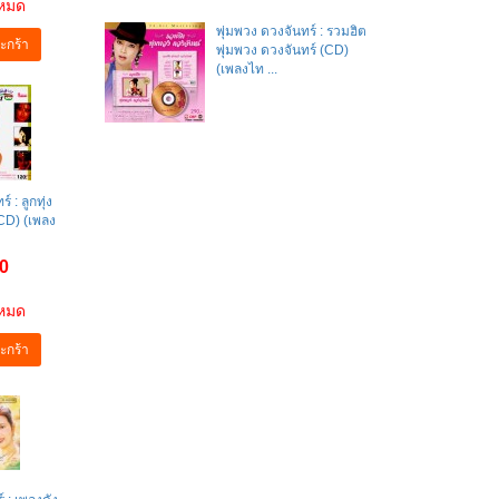
าหมด
พุ่มพวง ดวงจันทร์ : รวมฮิต
ะกร้า
พุ่มพวง ดวงจันทร์ (CD)
(เพลงไท ...
 : ลูกทุ่ง
(CD) (เพลง
0
าหมด
ะกร้า