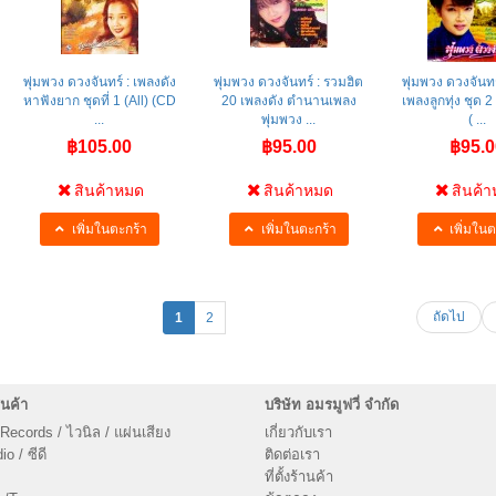
พุ่มพวง ดวงจันทร์ : เพลงดัง
พุ่มพวง ดวงจันทร์ : รวมฮิต
พุ่มพวง ดวงจันท
หาฟังยาก ชุดที่ 1 (All) (CD
20 เพลงดัง ตำนานเพลง
เพลงลูกทุ่ง ชุด 2
...
พุ่มพวง ...
( ...
฿105.00
฿95.00
฿95.0
สินค้าหมด
สินค้าหมด
สินค้
เพิ่มในตะกร้า
เพิ่มในตะกร้า
เพิ่มในต
ถัดไป
1
2
นค้า
บริษัท อมรมูฟวี่ จำกัด
 Records / ไวนิล / แผ่นเสียง
เกี่ยวกับเรา
o / ซีดี
ติดต่อเรา
ที่ตั้งร้านค้า