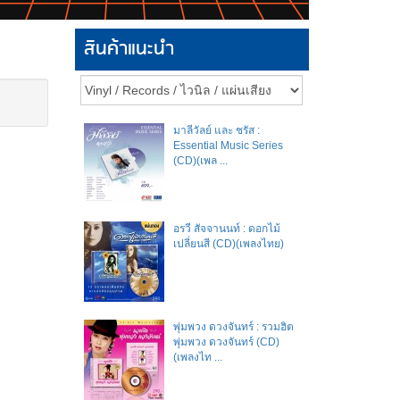
สินค้าแนะนำ
มาลีวัลย์​ และ​ ชรัส​ :
Essential Music Series
(CD)(เพล ...
อรวี สัจจานนท์ : ดอกไม้
เปลี่ยนสี (CD)(เพลงไทย)
พุ่มพวง ดวงจันทร์ : รวมฮิต
พุ่มพวง ดวงจันทร์ (CD)
(เพลงไท ...