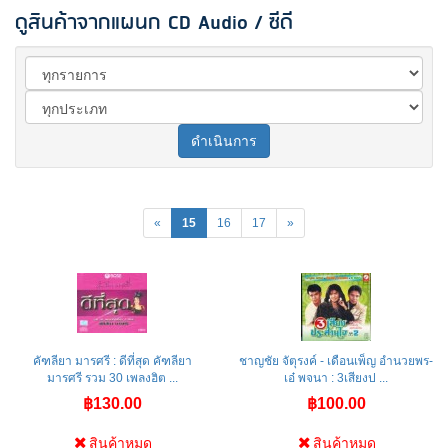
ดูสินค้าจากแผนก CD Audio / ซีดี
ดำเนินการ
«
15
16
17
»
คัฑลียา มารศรี : ดีที่สุด คัฑลียา
ชาญชัย จัตุรงค์ - เดือนเพ็ญ อำนวยพร-
มารศรี รวม 30 เพลงฮิต ...
เอ๋ พจนา : 3เสียงป ...
฿130.00
฿100.00
สินค้าหมด
สินค้าหมด