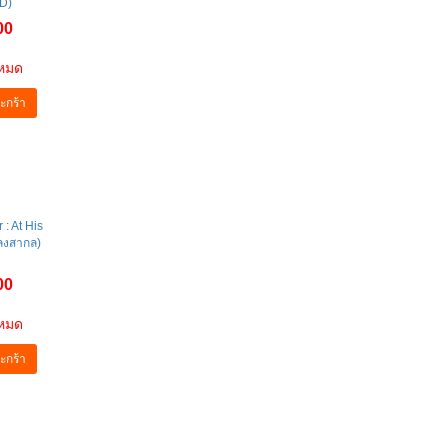
& Co(เพลง
D)
00
าหมด
ะกร้า
: At His
พลงสากล)
00
าหมด
ะกร้า