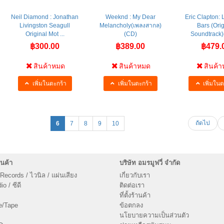
Neil Diamond : Jonathan
Weeknd : My Dear
Eric Clapton: L
Livingston Seagull
Melancholy(เพลงสากล)
Bars (Orig
Original Mot ...
(CD)
Soundtrack)(
฿300.00
฿389.00
฿479.
สินค้าหมด
สินค้าหมด
สินค้
เพิ่มในตะกร้า
เพิ่มในตะกร้า
เพิ่มในต
ถัดไป
6
7
8
9
10
นค้า
บริษัท อมรมูฟวี่ จำกัด
 Records / ไวนิล / แผ่นเสียง
เกี่ยวกับเรา
o / ซีดี
ติดต่อเรา
ที่ตั้งร้านค้า
e/Tape
ข้อตกลง
นโยบายความเป็นส่วนตัว