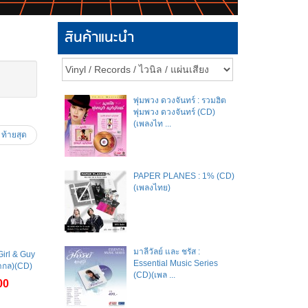
สินค้าแนะนำ
พุ่มพวง ดวงจันทร์ : รวมฮิต
พุ่มพวง ดวงจันทร์ (CD)
(เพลงไท ...
ท้ายสุด
PAPER PLANES : 1% (CD)
(เพลงไทย)
มาลีวัลย์​ และ​ ชรัส​ :
Girl & Guy
Essential Music Series
ากล)(CD)
(CD)(เพล ...
00