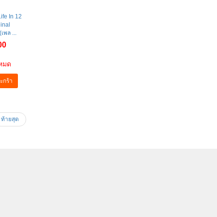
ife In 12
inal
เพล ...
00
าหมด
ะกร้า
ท้ายสุด