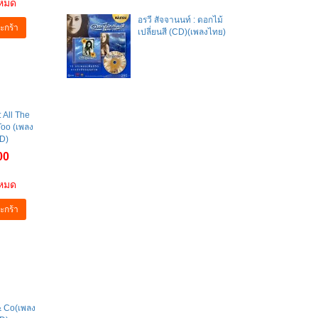
าหมด
อรวี สัจจานนท์ : ดอกไม้
ะกร้า
เปลี่ยนสี (CD)(เพลงไทย)
 All The
Too (เพลง
D)
00
าหมด
ะกร้า