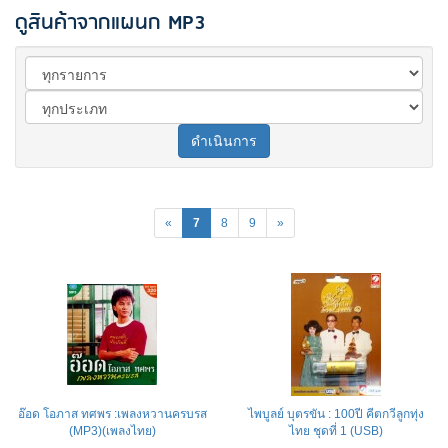
ดูสินค้าจากแผนก MP3
ดำเนินการ
«
7
8
9
»
อ๊อด โอภาส ทศพร :เพลงหวานครบรส
ไพบูลย์ บุตรขัน : 100ปี คีตกวีลูกทุ่ง
(MP3)(เพลงไทย)
ไทย ชุดที่ 1 (USB)