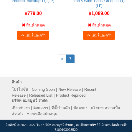
Phoenix: Bankrupt (1) (LP)
Iron & Wine: Ghost On Ghost (1)
(LP)
฿779.00
฿1,089.00
สินค้าหมด
สินค้าหมด
เพิ่มในตะกร้า
เพิ่มในตะกร้า
«
7
สินค้า
|
|
|
โปรโมชั่น
Coming Soon
New Release
Recent
|
|
Release
Released List
Product Repriced
บริษัท อมรมูฟวี่ จำกัด
|
|
|
|
เกี่ยวกับเรา
ติดต่อเรา
ที่ตั้งร้านค้า
ข้อตกลง
นโยบายความเป็น
|
ส่วนตัว
ช่วยเหลือสนับสนุน
ลิขสิทธิ์ © 2026-2027 โดย บริษัท อมรมูฟวี่ จำกัด , ทะเบียนพาณิชย์อิเล็กทรอนิกส์เลขที่:
7100103028520