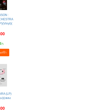
NSON :
CHESTRA
(Vinyl)(
.00
ค้า
ะกร้า
ARA (LP)
ียง)(เพลง
.00