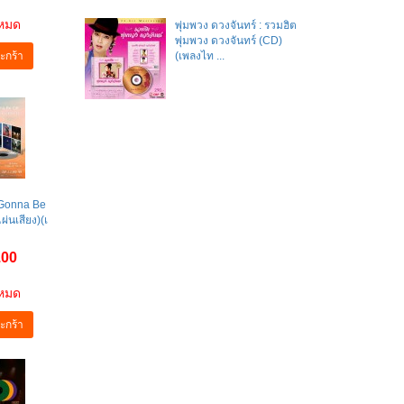
าหมด
พุ่มพวง ดวงจันทร์ : รวมฮิต
พุ่มพวง ดวงจันทร์ (CD)
ะกร้า
(เพลงไท ...
’s Gonna Be
ผ่นเสียง)(เ
.00
าหมด
ะกร้า