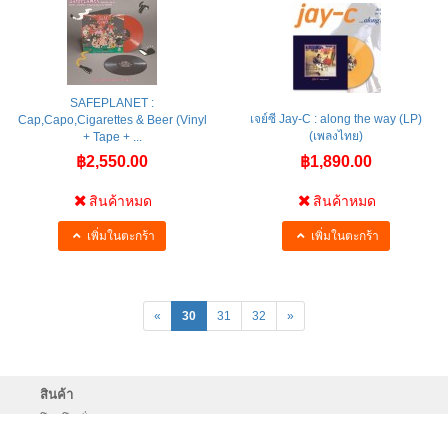
SAFEPLANET :
เจย์ซี Jay-C : along the way (LP)
Cap,Capo,Cigarettes & Beer (Vinyl
(เพลงไทย)
+ Tape + ...
฿2,550.00
฿1,890.00
สินค้าหมด
สินค้าหมด
เพิ่มในตะกร้า
เพิ่มในตะกร้า
«
30
31
32
»
สินค้า
|
|
|
โปรโมชั่น
Coming Soon
New Release
Recent
|
|
Release
Released List
Product Repriced