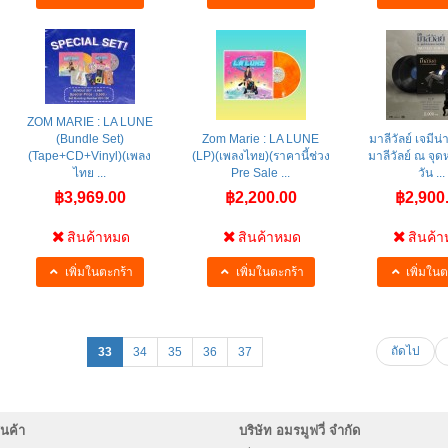
ZOM MARIE : LA LUNE
(Bundle Set)
Zom Marie : LA LUNE
มาลีวัลย์ เจมีน่
(Tape+CD+Vinyl)(เพลง
(LP)(เพลงไทย)(ราคานี้ช่วง
มาลีวัลย์ ณ จุดห
ไทย ...
Pre Sale ...
วัน ...
฿3,969.00
฿2,200.00
฿2,900
สินค้าหมด
สินค้าหมด
สินค้
เพิ่มในตะกร้า
เพิ่มในตะกร้า
เพิ่มในต
ถัดไป
33
34
35
36
37
นค้า
บริษัท อมรมูฟวี่ จำกัด