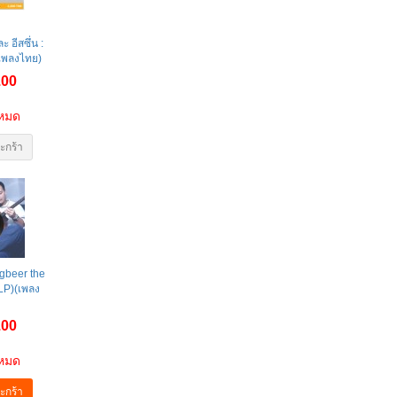
ะ อีสซึ่น :
(เพลงไทย)
.00
าหมด
ะกร้า
gbeer the
LP)(เพลง
.00
าหมด
ะกร้า