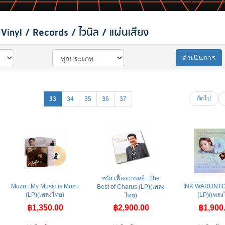
inyl / Records / ไวนิล / แผ่นเสียง
ดำเนินการ
ถัดไป
33
34
35
36
37
ชรัส เฟื่องอารมย์ : The
Muzu : My Music is Muzu
INK WARUNTO
Best of Charus (LP)(เพลง
(LP)(เพลงไทย)
(LP)(เพลง
ไทย)
฿1,350.00
฿2,900.00
฿1,900