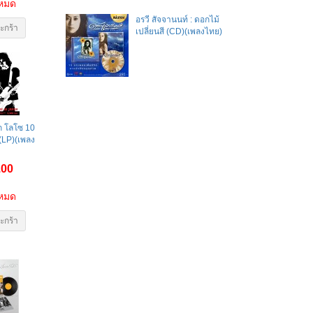
าหมด
อรวี สัจจานนท์ : ดอกไม้
ะกร้า
เปลี่ยนสี (CD)(เพลงไทย)
ก โลโซ 10
(LP)(เพลง
.00
าหมด
ะกร้า