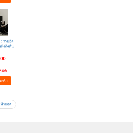
า : รวมฮิต
นึ่งถึงคืน
.00
าหมด
ะกร้า
ท้ายสุด