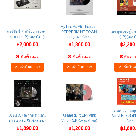
My Life As Ali Thomas :
พงษ์สิทธิ์ คำภีร์ : คารวะคา
เอก สุระเชษฐ์ : 
PEPPERMINT TOWN
ราบาว (LP)(เพลงไทย)
(LP)(เพลง
(LP)(เพลงไทย)
฿2,000.00
฿1,800.00
฿2,200
สินค้าหมด
สินค้าหมด
สินค้
เพิ่มในตะกร้า
เพิ่มในตะกร้า
เพิ่มในต
ธเนศ วรากุลนุเ
เขียนไขและวานิช : เดิน
Keane :Dirt EP (Pink
Vinyl Box Set
ทางไกล (LP)(เพลงไทย)
Vinyl) (LP)(เพลงสากล)
ไทย)
฿1,890.00
฿1,200.00
฿1,800