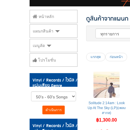
ดูสินค้าจากแผนก V
หน้าหลัก
แผนกสินค้า
เมนูลัด
แรกสุด
ก่อนหน้า
โปรโมชั่น
Vinyl / Records / ไวนิล /
แผ่นเสียง Genre
Solitude 2:14am : Look
Up At The Sky (LP)(เพลง
ดำเนินการ
สากล)
฿1,300.00
Vinyl / Records / ไวนิล /