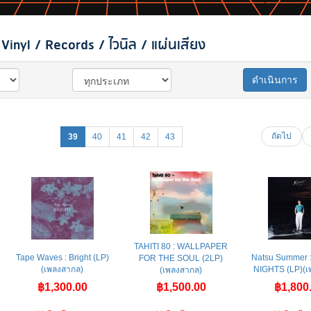
inyl / Records / ไวนิล / แผ่นเสียง
ดำเนินการ
ถัดไป
39
40
41
42
43
TAHITI 80 : WALLPAPER
Tape Waves : Bright (LP)
Natsu Summer 
FOR THE SOUL (2LP)
(เพลงสากล)
NIGHTS (LP)(เ
(เพลงสากล)
฿1,300.00
฿1,500.00
฿1,800