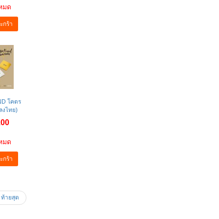
าหมด
ะกร้า
ND โคตร
ลงไทย)
.00
าหมด
ะกร้า
ท้ายสุด