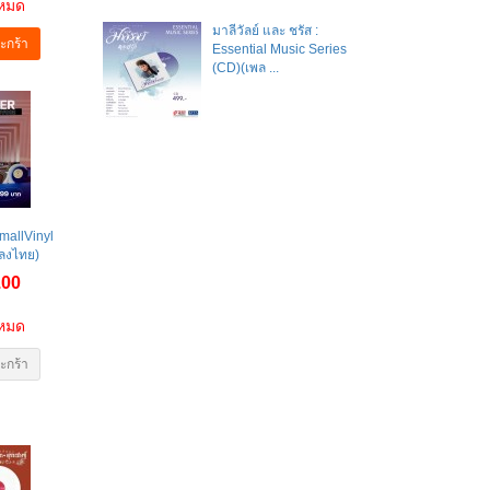
าหมด
มาลีวัลย์​ และ​ ชรัส​ :
ะกร้า
Essential Music Series
(CD)(เพล ...
mallVinyl
พลงไทย)
.00
าหมด
ะกร้า