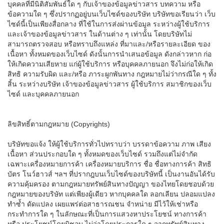
บุคคลที่มีนิติสัมพันธ์ใด ๆ กับเจ้าของข้อมูลข่าวสาร บทความ หรือ
ข้อความใด ๆ ซึ่งปรากฏอยู่บนเว็บไซด์ของบริษัท บริษัทขอเรียนว่า เว็บ
ไซด์นี้เป็นเพียงสื่อกลาง ที่ใช้ในการส่งผ่านข้อมูล ระหว่างผู้ใช้บริการ
และเจ้าของข้อมูลข่าวสาร ในด้านต่าง ๆ เท่านั้น โดยบริษัทไม่
สามารถตรวจสอบ หรือทราบถึงแหล่ง ที่มาและ/หรือรายละเอียด ของ
เนื้อหา ทั้งหมดของเว็บไซด์ ดังนั้นการนำเสนอข้อมูล ดังกล่าวหาก ก่อ
ให้เกิดความเสียหาย แก่ผู้ใช้บริการ หรือบุคคลภายนอก จึงไม่ก่อให้เกิด
สิทธิ ความรับผิด และ/หรือ ภาระผูกพันทาง กฎหมายไม่ว่ากรณีใด ๆ ทั้ง
สิ้น ระหว่างบริษัท เจ้าของข้อมูลข่าวสาร ผู้ใช้บริการ สมาชิกของเว็บ
ไซด์ และบุคคลภายนอก
ลิขสิทธิ์ตามกฎหมาย (Copyrights)
บริษัทขอแจ้ง ให้ผู้ใช้บริการทั่วไปทราบว่า บรรดาข้อความ ภาพ เสียง
เนื้อหา ส่วนประกอบใด ๆ ทั้งหมดของเว็บไซด์ รวมถึงแต่ไม่จำกัด
เฉพาะเครื่องหมายการค้า เครื่องหมายบริการ ชื่อ ชื่อทางการค้า สิทธิ
บัตร โนว์ฮาวส์ ฯลฯ ที่ปรากฎบนเว็บไซด์ของบริษัทนี้ เป็นงานอันได้รับ
ความคุ้มครอง ตามกฎหมายทรัพย์สินทางปัญญา ของไทยโดยชอบด้วย
กฎหมายของบริษัท แต่เพียงผู้เดียว หากบุคคลใด ลอกเลียน ปลอมแปลง
ทำซ้ำ ดัดแปลง เผยแพร่ต่อสาธารณชน จำหน่าย มีไว้ให้เช่าหรือ
กระทำการใด ๆ ในลักษณะที่เป็นการแสวงหาประโยชน์ ทางการค้า
หรือ ประโยชน์โดยมิชอบ ไม่ว่าโดยประการใด ๆ จากทรัพย์สินทาง