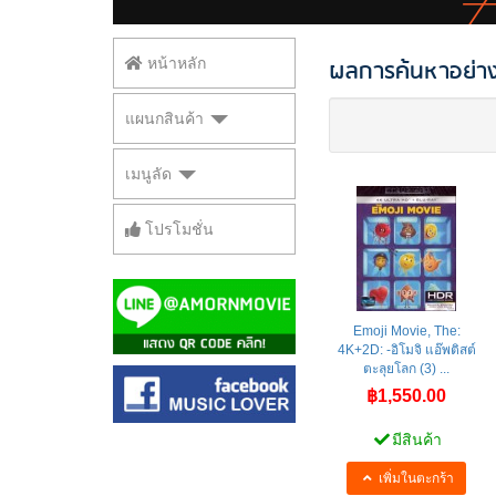
ผลการค้นหาอย่าง
หน้าหลัก
แผนกสินค้า
เมนูลัด
โปรโมชั่น
Emoji Movie, The:
4K+2D: -อิโมจิ แอ๊พติสต์
ตะลุยโลก (3) ...
฿1,550.00
มีสินค้า
เพิ่มในตะกร้า