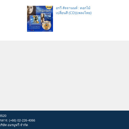
อรวี สัจจานนท์ : ดอกไม้
เปลี่ยนสี (CD)(เพลงไทย)
28520
รสาร: (+66) 02-226-4066
ษัท อมรมูฟวี่ จำกัด