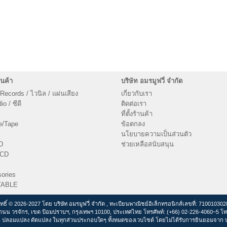
นค้า
บริษัท อมรมูฟวี่ จำกัด
 Records / ไวนิล / แผ่นเสียง
เกี่ยวกับเรา
o / ซีดี
ติดต่อเรา
ที่ตั้งร้านค้า
e/Tape
ข้อตกลง
นโยบายความเป็นส่วนตัว
D
ช่วยเหลือสนับสนุน
VCD
ories
TABLE
ิทธิ์ © 2026-2027 โดย บริษัท อมรมูฟวี่ จำกัด , ทะเบียนพาณิชย์อิเล็กทรอนิกส์เลขที่: 71001030
ถนน วรจักร, เขต ป้อมปราบฯ, กรุงเทพฯ 10100, ประเทศไทย โทรศัพท์: (+66) 02-226-4060~5 โท
 ปลอมแปลง ดัดแปลง ในทุกส่วนประกอบใดๆ ทั้งหมดของเวบไซต์ โดยไม่ได้รับการยินยอมจาก บริ