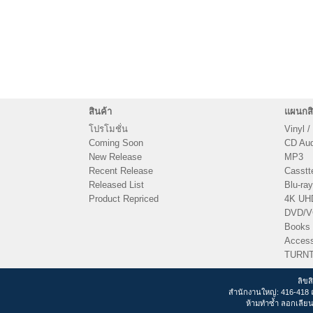
สินค้า
แผนกสิ
โปรโมชั่น
Vinyl /
Coming Soon
CD Audi
New Release
MP3
Recent Release
Casstt
Released List
Blu-ray
Product Repriced
4K UH
DVD/
Books
Access
TURN
ลิขส
สำนักงานใหญ่: 416-418 
ห้ามทำซ้ำ ลอกเลียน