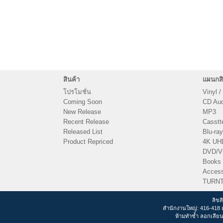
สินค้า
แผนกสิ
โปรโมชั่น
Vinyl /
Coming Soon
CD Audi
New Release
MP3
Recent Release
Casstt
Released List
Blu-ray
Product Repriced
4K UH
DVD/
Books
Access
TURN
ลิขส
สำนักงานใหญ่: 416-418 
ห้ามทำซ้ำ ลอกเลียน