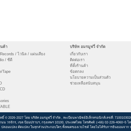
นค้า
บริษัท อมรมูฟวี่ จำกัด
 Records / ไวนิล / แผ่นเสียง
เกี่ยวกับเรา
o / ซีดี
ติดต่อเรา
ที่ตั้งร้านค้า
e/Tape
ข้อตกลง
นโยบายความเป็นส่วนตัว
D
ช่วยเหลือสนับสนุน
VCD
ories
TABLE
ิทธิ์ © 2026-2027 โดย บริษัท อมรมูฟวี่ จำกัด , ทะเบียนพาณิชย์อิเล็กทรอนิกส์เลขที่: 71001030
ถนน วรจักร, เขต ป้อมปราบฯ, กรุงเทพฯ 10100, ประเทศไทย โทรศัพท์: (+66) 02-226-4060~5 โท
 ปลอมแปลง ดัดแปลง ในทุกส่วนประกอบใดๆ ทั้งหมดของเวบไซต์ โดยไม่ได้รับการยินยอมจาก บริ