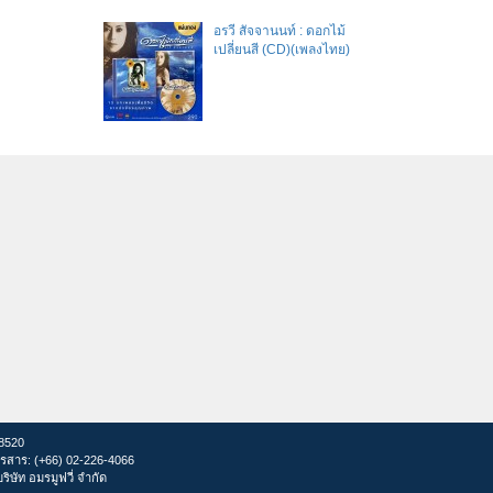
อรวี สัจจานนท์ : ดอกไม้
เปลี่ยนสี (CD)(เพลงไทย)
28520
รสาร: (+66) 02-226-4066
ษัท อมรมูฟวี่ จำกัด