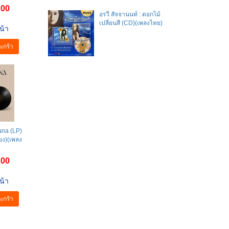
.00
อรวี สัจจานนท์ : ดอกไม้
เปลี่ยนสี (CD)(เพลงไทย)
น้า
ะกร้า
ana (LP)
ียง)(เพลง
.00
น้า
ะกร้า