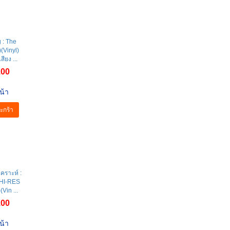
 : The
(Vinyl)
สียง ...
.00
น้า
ะกร้า
คราะห์ :
HI-RES
Vin ...
.00