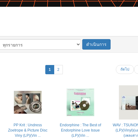
ดำเนินการ
ถัดไป
1
2
PP Krit : Undress
Endorphine : The Best of
WAV : TSUN
Zoetrope & Picture Disc
Endorphine Love Issue
(LP)(Vinyl)(แผ
Viny (LP)(Vin ...
(LP)(Vin ...
(เพลงสา