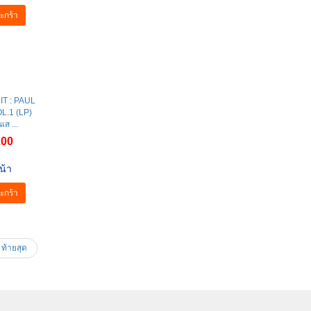
น้า
ะกร้า
T : PAUL
L.1 (LP)
เส ...
.00
น้า
ะกร้า
ท้ายสุด