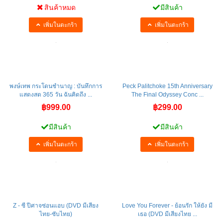
สินค้าหมด
มีสินค้า
เพิ่มในตะกร้า
เพิ่มในตะกร้า
พงษ์เทพ กระโดนชำนาญ : บันทึกการ
Peck Palitchoke 15th Anniversary
แสดงสด 365 วัน ฉันคิดถึง ...
The Final Odyssey Conc ...
฿999.00
฿299.00
มีสินค้า
มีสินค้า
เพิ่มในตะกร้า
เพิ่มในตะกร้า
Z - ซี ปีศาจซ่อนแอบ (DVD มีเสียง
Love You Forever - ย้อนรัก ให้ยัง มี
ไทย-ซับไทย)
เธอ (DVD มีเสียงไทย ...