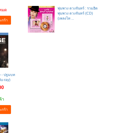
พุ่มพวง ดวงจันทร์ : รวมฮิต
าหมด
พุ่มพวง ดวงจันทร์ (CD)
(เพลงไท ...
ะกร้า
he - ปฐมบท
lu-ray)
00
ค้า
ะกร้า