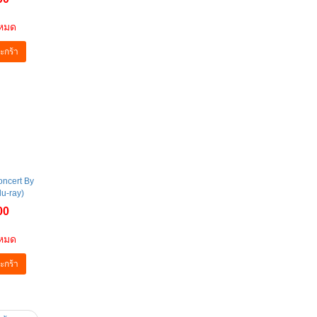
าหมด
ะกร้า
oncert By
lu-ray)
00
าหมด
ะกร้า