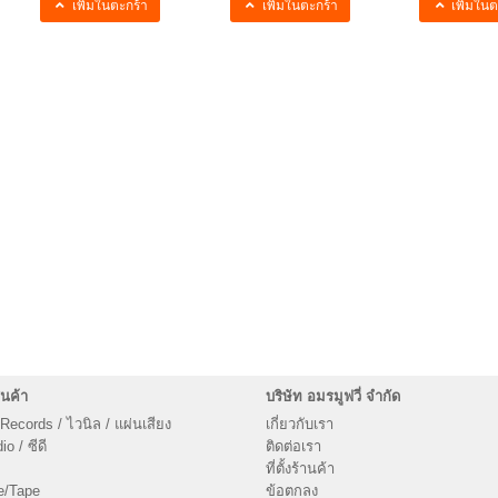
เพิ่มในตะกร้า
เพิ่มในตะกร้า
เพิ่มในต
นค้า
บริษัท อมรมูฟวี่ จำกัด
 Records / ไวนิล / แผ่นเสียง
เกี่ยวกับเรา
o / ซีดี
ติดต่อเรา
ที่ตั้งร้านค้า
e/Tape
ข้อตกลง