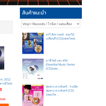
สินค้าแนะนำ
อรวี สัจจานนท์ : ดอกไม้
เปลี่ยนสี (CD)(เพลงไทย)
มาลีวัลย์​ และ​ ชรัส​ :
Essential Music Series
(CD)(เพล ...
ns: 2012
(พากย์ไทย)
พุ่มพวง ดวงจันทร์ : รวมฮิต
0
พุ่มพวง ดวงจันทร์ (CD)
(เพลงไท ...
าหมด