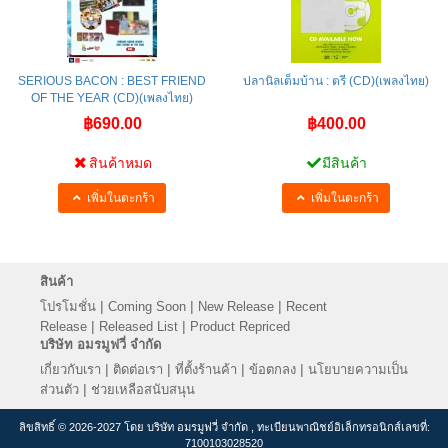
SERIOUS BACON : BEST FRIEND
ปลานิลเต็มบ้าน : ตรี (CD)(เพลงไทย)
OF THE YEAR (CD)(เพลงไทย)
฿690.00
฿400.00
สินค้าหมด
มีสินค้า
เพิ่มในตะกร้า
เพิ่มในตะกร้า
สินค้า
|
|
|
โปรโมชั่น
Coming Soon
New Release
Recent
|
|
Release
Released List
Product Repriced
บริษัท อมรมูฟวี่ จำกัด
|
|
|
|
เกี่ยวกับเรา
ติดต่อเรา
ที่ตั้งร้านค้า
ข้อตกลง
นโยบายความเป็น
|
ส่วนตัว
ช่วยเหลือสนับสนุน
ลิขสิทธิ์ © 2026-2027 โดย บริษัท อมรมูฟวี่ จำกัด , ทะเบียนพาณิชย์อิเล็กทรอนิกส์เลขที่:
7100103028520