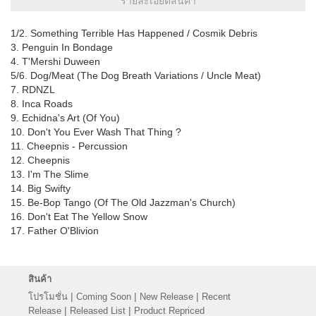
รายละเอียดสินค้า
1/2. Something Terrible Has Happened / Cosmik Debris
3. Penguin In Bondage
4. T'Mershi Duween
5/6. Dog/Meat (The Dog Breath Variations / Uncle Meat)
7. RDNZL
8. Inca Roads
9. Echidna's Art (Of You)
10. Don't You Ever Wash That Thing ?
11. Cheepnis - Percussion
12. Cheepnis
13. I'm The Slime
14. Big Swifty
15. Be-Bop Tango (Of The Old Jazzman's Church)
16. Don't Eat The Yellow Snow
17. Father O'Blivion
สินค้า
|
|
|
โปรโมชั่น
Coming Soon
New Release
Recent
|
|
Release
Released List
Product Repriced