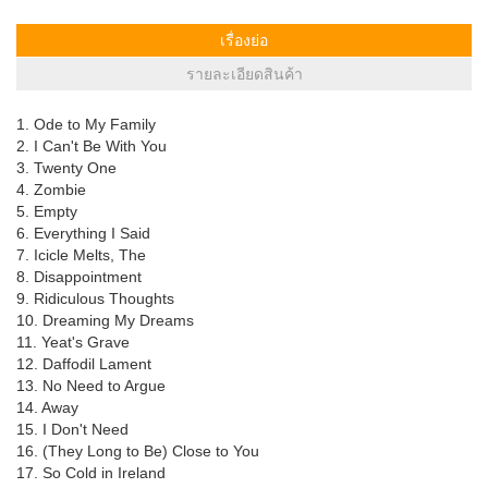
เรื่องย่อ
รายละเอียดสินค้า
1. Ode to My Family
2. I Can't Be With You
3. Twenty One
4. Zombie
5. Empty
6. Everything I Said
7. Icicle Melts, The
8. Disappointment
9. Ridiculous Thoughts
10. Dreaming My Dreams
11. Yeat's Grave
12. Daffodil Lament
13. No Need to Argue
14. Away
15. I Don't Need
16. (They Long to Be) Close to You
17. So Cold in Ireland