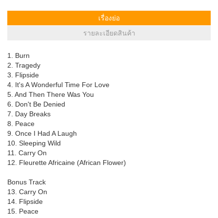
เรื่องย่อ
รายละเอียดสินค้า
1. Burn
2. Tragedy
3. Flipside
4. It's A Wonderful Time For Love
5. And Then There Was You
6. Don't Be Denied
7. Day Breaks
8. Peace
9. Once I Had A Laugh
10. Sleeping Wild
11. Carry On
12. Fleurette Africaine (African Flower)
Bonus Track
13. Carry On
14. Flipside
15. Peace