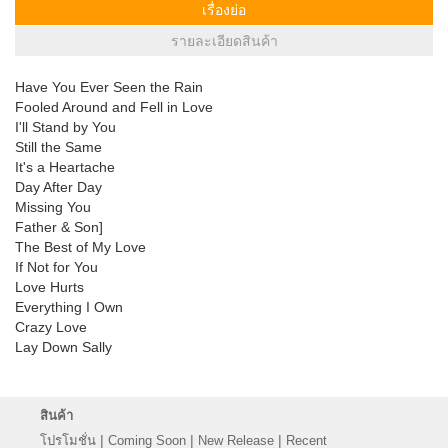
เรื่องย่อ
รายละเอียดสินค้า
Have You Ever Seen the Rain
Fooled Around and Fell in Love
I'll Stand by You
Still the Same
It's a Heartache
Day After Day
Missing You
Father & Son]
The Best of My Love
If Not for You
Love Hurts
Everything I Own
Crazy Love
Lay Down Sally
สินค้า
|
|
|
โปรโมชั่น
Coming Soon
New Release
Recent