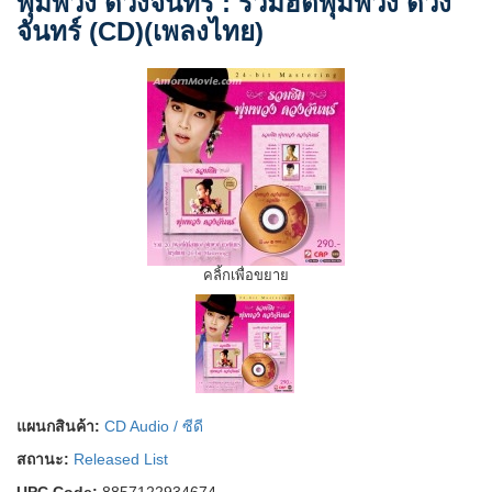
พุ่มพวง ดวงจันทร์ : รวมฮิตพุ่มพวง ดวง
จันทร์ (CD)(เพลงไทย)
คลิ้กเพื่อขยาย
แผนกสินค้า:
CD Audio / ซีดี
สถานะ:
Released List
UPC Code:
8857122934674