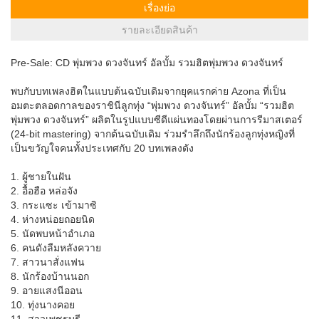
เรื่องย่อ
รายละเอียดสินค้า
Pre-Sale: CD พุ่มพวง ดวงจันทร์ อัลบั้ม รวมฮิตพุ่มพวง ดวงจันทร์
พบกับบทเพลงฮิตในแบบต้นฉบับเดิมจากยุคแรกค่าย Azona ที่เป็น
อมตะตลอดกาลของราชินีลูกทุ่ง “พุ่มพวง ดวงจันทร์” อัลบั้ม “รวมฮิต
พุ่มพวง ดวงจันทร์” ผลิตในรูปแบบซีดีแผ่นทองโดยผ่านการรีมาสเตอร์
(24-bit mastering) จากต้นฉบับเดิม ร่วมรำลึกถึงนักร้องลูกทุ่งหญิงที่
เป็นขวัญใจคนทั้งประเทศกับ 20 บทเพลงดัง
1. ผู้ชายในฝัน
2. อื้อฮือ หล่อจัง
3. กระแซะ เข้ามาซิ
4. ห่างหน่อยถอยนิด
5. นัดพบหน้าอำเภอ
6. คนดังลืมหลังควาย
7. สาวนาสั่งแฟน
8. นักร้องบ้านนอก
9. อายแสงนีออน
10. ทุ่งนางคอย
11. สาวเพชรบุรี