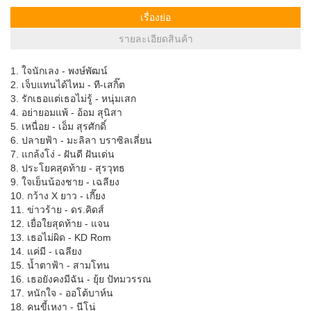
เรื่องย่อ
รายละเอียดสินค้า
1. ใจนักเลง - พงษ์พัฒน์
2. เจ็บแทนได้ไหม - ที-เสกิ๊ต
3. รักเธอแต่เธอไม่รู้ - หนุ่มเสก
4. อย่ายอมแพ้ - อ้อม สุนิสา
5. เหนื่อย - เอ็ม สุรศักดิ์
6. ปลายฟ้า - มะลิลา บราซิลเลี่ยน
7. แกล้งโง่ - ฝันดี ฝันเด่น
8. ประโยคสุดท้าย - สุรวุทธ
9. ใจเย็นน้องชาย - เฉลียง
10. กว้าง X ยาว - เกี๊ยง
11. ข่าวร้าย - ดร.คิดส์
12. เยื่อใยสุดท้าย - แจน
13. เธอไม่ผิด - KD Rom
14. แค่มี - เฉลียง
15. น้ำตาฟ้า - สามโทน
16. เธอยังคงมีฉัน - ยุ้ย ปัทมวรรณ
17. หนักใจ - ออโต้บาห์น
18. คนขี้เหงา - นีโน่