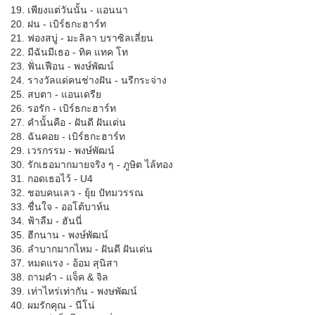
19. เพียงแต่วันนั้น - แอนนา
20. ฝน - เบิร์ธกะฮาร์ท
21. ฟองสบู่ - มะลิลา บราซิลเลี่ยน
22. มีฉันมีเธอ - ทิค แทค โท
23. ฟั่นเฟือน - พงษ์พัฒน์
24. รางวัลแด่คนช่างฝัน - นรีกระจ่าง
25. สบตา - แอนเดรีย
26. รอรัก - เบิร์ธกะฮาร์ท
27. คำนั้นคือ - ฝันดี ฝันเด่น
28. ฉันคอย - เบิร์ธกะฮาร์ท
29. เวรกรรม - พงษ์พัฒน์
30. รักเธอมากมายจริง ๆ - ภูษิต ไล้ทอง
31. กอดเธอไว้ - U4
32. ชอบคนเลว - ยุ้ย ปัทมวรรณ
33. ชื่นใจ - ออโต้บาห์น
34. ฟ้าลืม - ฮันนี่
35. ฮีกนาน - พงษ์พัฒน์
36. ลำบากมากไหม - ฝันดี ฝันเด่น
37. หมดแรง - อ้อม สุนิสา
38. ถามคำ - แจ็ค & จิล
39. เท่าไหร่เท่ากัน - พงษพัฒน์
40. ผมรักคุณ - นีโน่